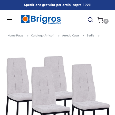
Spedizione gratuita per ordini sopra i 99€!
0
Home Page
Catalogo Articoli
Arredo Casa
Sedie