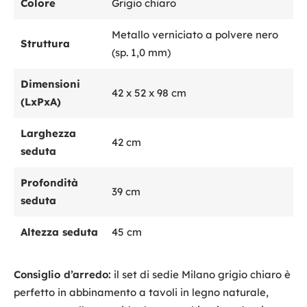
Colore
Grigio chiaro
Metallo verniciato a polvere nero
Struttura
(sp. 1,0 mm)
Dimensioni
42 x 52 x 98 cm
(LxPxA)
Larghezza
42 cm
seduta
Profondità
39 cm
seduta
Altezza seduta
45 cm
Consiglio d’arredo:
il set di sedie Milano grigio chiaro è
perfetto in abbinamento a tavoli in legno naturale,