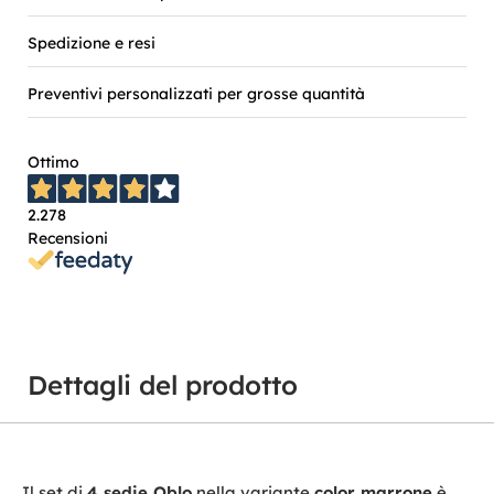
Spedizione e resi
Preventivi personalizzati per grosse quantità
Ottimo
2.278
Recensioni
Dettagli del prodotto
Il set di
4 sedie Oblo
nella variante
color marrone
è