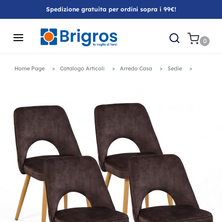
Spedizione gratuita per ordini sopra i 99€!
0
Home Page
Catalogo Articoli
Arredo Casa
Sedie