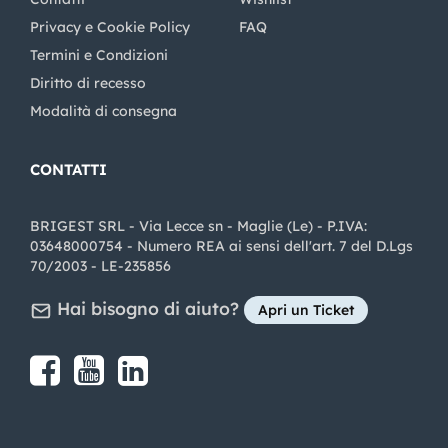
Privacy e Cookie Policy
FAQ
Termini e Condizioni
Diritto di recesso
Modalità di consegna
CONTATTI
BRIGEST SRL - Via Lecce sn - Maglie (Le) - P.IVA:
03648000754 - Numero REA ai sensi dell'art. 7 del D.Lgs
70/2003 - LE-235856
Hai bisogno di aiuto?
Apri un Ticket
Share on Facebook
Share on youtube
Share on LinkedIn
Share on Instagram