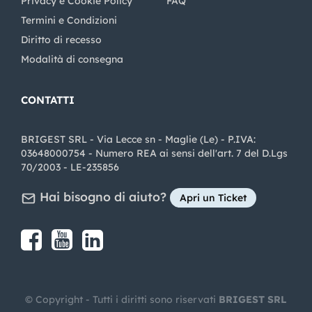
Privacy e Cookie Policy
FAQ
Termini e Condizioni
Diritto di recesso
Modalità di consegna
CONTATTI
BRIGEST SRL - Via Lecce sn - Maglie (Le) - P.IVA:
03648000754 - Numero REA ai sensi dell'art. 7 del D.Lgs
70/2003 - LE-235856
Hai bisogno di aiuto?
Apri un Ticket
Share on Facebook
Share on youtube
Share on LinkedIn
Share on Instagram
© Copyright - Tutti i diritti sono riservati
BRIGEST SRL