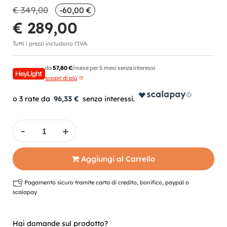
€ 349,00
-60,00 €
€ 289,00
Tutti i prezzi includono l'IVA.
da
57,80 €
/mese per 5 mesi senza interessi
scopri di più
96,33 €
Quantità
Aggiungi al Carrello
Pagamento sicuro tramite carta di credito, bonifico, paypal o
scalapay
Hai domande sul prodotto?