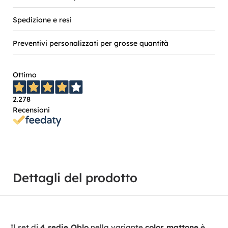
Spedizione e resi
Preventivi personalizzati per grosse quantità
Ottimo
2.278
Recensioni
Dettagli del prodotto
Il set di
4 sedie Oblo
nella variante
color mattone
è