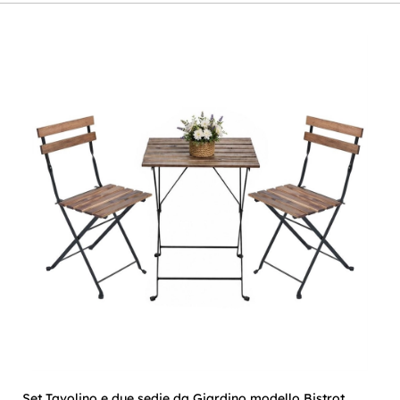
Set Tavolino e due sedie da Giardino modello Bistrot