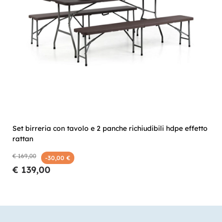
Set birreria con tavolo e 2 panche richiudibili hdpe effetto
rattan
€ 169,00
-30,00 €
€ 139,00