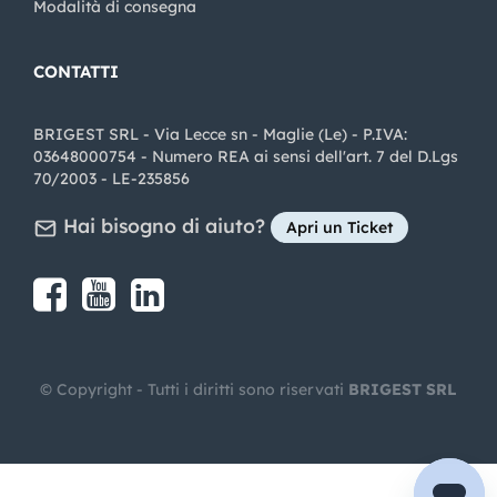
Modalità di consegna
CONTATTI
BRIGEST SRL - Via Lecce sn - Maglie (Le) - P.IVA:
03648000754 - Numero REA ai sensi dell'art. 7 del D.Lgs
70/2003 - LE-235856
Hai bisogno di aiuto?
Apri un Ticket
Share on Facebook
Share on youtube
Share on LinkedIn
Share on Instagram
© Copyright - Tutti i diritti sono riservati
BRIGEST SRL