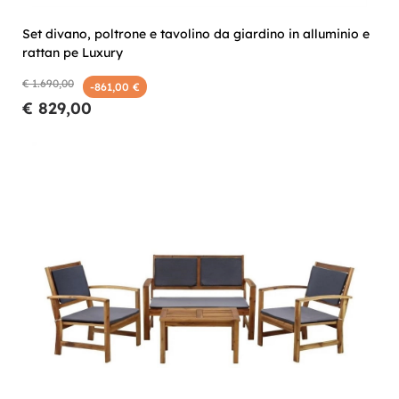
Set divano, poltrone e tavolino da giardino in alluminio e
rattan pe Luxury
€ 1.690,00
-861,00 €
€ 829,00