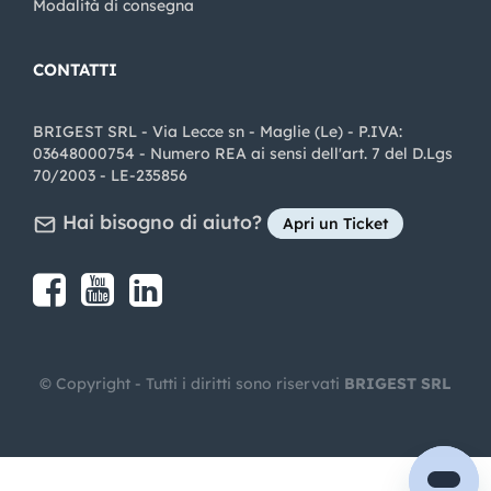
Modalità di consegna
CONTATTI
BRIGEST SRL - Via Lecce sn - Maglie (Le) - P.IVA:
03648000754 - Numero REA ai sensi dell'art. 7 del D.Lgs
70/2003 - LE-235856
Hai bisogno di aiuto?
Apri un Ticket
Share on Facebook
Share on youtube
Share on LinkedIn
Share on Instagram
© Copyright - Tutti i diritti sono riservati
BRIGEST SRL