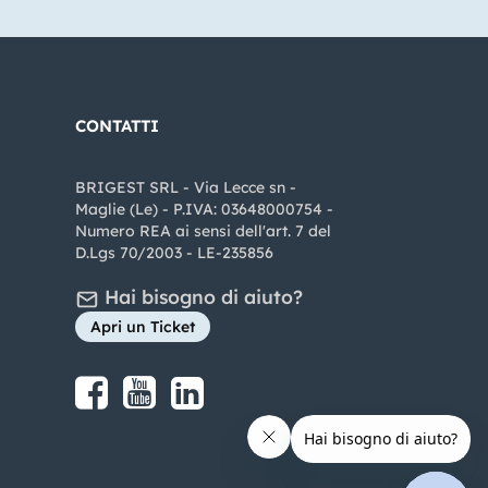
CONTATTI
BRIGEST SRL - Via Lecce sn -
Maglie (Le) - P.IVA: 03648000754 -
Numero REA ai sensi dell'art. 7 del
D.Lgs 70/2003 - LE-235856
Hai bisogno di aiuto?
Apri un Ticket
Share on Facebook
Share on youtube
Share on LinkedIn
Share on Instagram