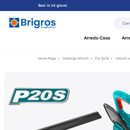
Resi in 14 giorni
La modif
Arredo Casa
Arr
Home Page
Catalogo Articoli
Fai da te
Utensili a