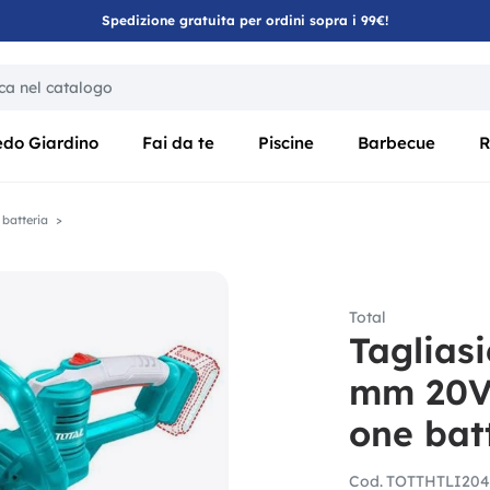
Spedizione gratuita per ordini sopra i 99€!
ica di un filtro aggiorna automaticamente gli altri filtri disponibili
edo Giardino
Fai da te
Piscine
Barbecue
R
 batteria
Total
Tagliasi
mm 20V
one bat
Cod.
TOTTHTLI204