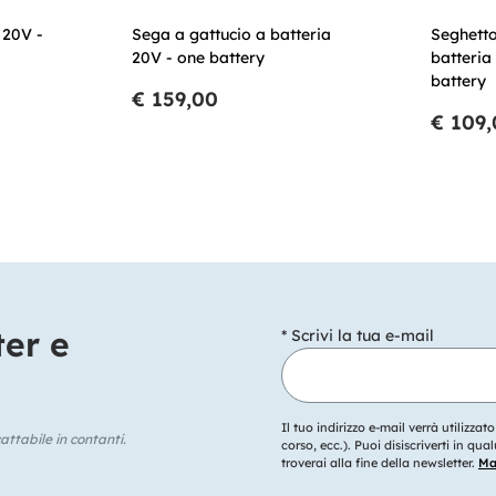
 20V -
Sega a gattucio a batteria
Seghetto
20V - one battery
batteria
battery
€ 159,00
€ 109
ter e
* Scrivi la tua e-mail
Il tuo indirizzo e-mail verrà utilizzat
ttabile in contanti.
corso, ecc.). Puoi disiscriverti in q
troverai alla fine della newsletter.
Mag