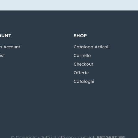
OUNT
SHOP
o Account
Catalogo Articoli
ist
Carrello
Checkout
Offerte
Cataloghi
© Copyright - Tutti i diritti sono riservati
BRIGEST SRL