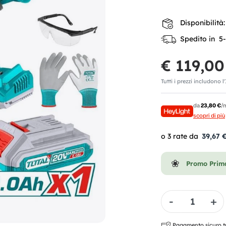
Disponibilità:
Spedito in 5-7
€ 119,00
Tutti i prezzi includono l
da
23,80 €
/
scopri di più
39,67 
Promo Prima
Quantità
Pagamento sicuro tra