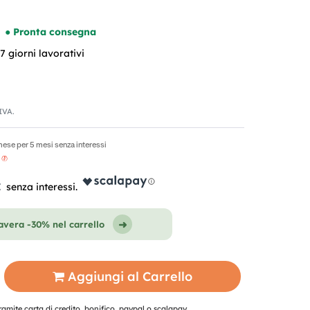
● Pronta consegna
 giorni lavorativi
'IVA.
mese per 5 mesi senza interessi
€
vera -30% nel carrello
Aggiungi al Carrello
mite carta di credito, bonifico, paypal o scalapay