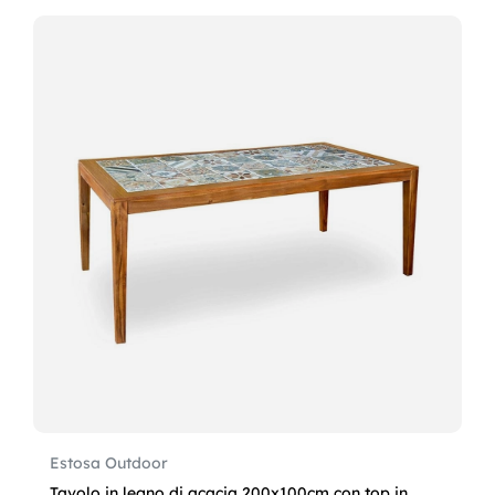
Estosa Outdoor
Tavolo in legno di acacia 200x100cm con top in