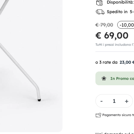
Disponibilità:
Spedito in 5-7
€ 79,00
-10,00
€ 69,00
Tutti i prezzi includono l
23,00 
In Promo c
Quantità
Pagamento sicuro tra