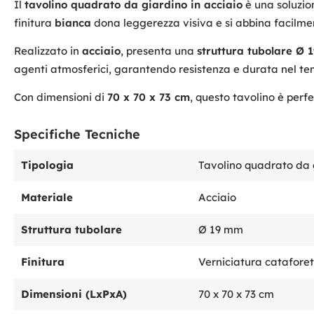
Il
tavolino quadrato da giardino in acciaio
è una soluzion
finitura
bianca
dona leggerezza visiva e si abbina facilme
Realizzato in
acciaio
, presenta una
struttura tubolare Ø
agenti atmosferici, garantendo resistenza e durata nel te
Con dimensioni di
70 x 70 x 73 cm
, questo tavolino è perf
Specifiche Tecniche
Tipologia
Tavolino quadrato da 
Materiale
Acciaio
Struttura tubolare
Ø 19 mm
Finitura
Verniciatura cataforet
Dimensioni (LxPxA)
70 x 70 x 73 cm