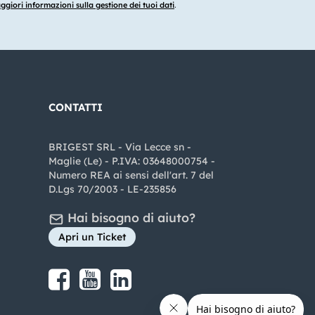
giori informazioni sulla gestione dei tuoi dati
.
CONTATTI
BRIGEST SRL - Via Lecce sn -
Maglie (Le) - P.IVA: 03648000754 -
Numero REA ai sensi dell'art. 7 del
D.Lgs 70/2003 - LE-235856
Hai bisogno di aiuto?
Apri un Ticket
Share on Facebook
Share on youtube
Share on LinkedIn
Share on Instagram