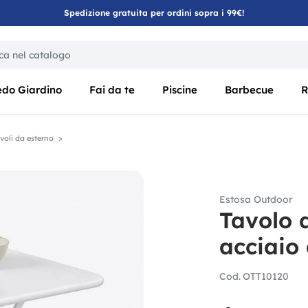
Spedizione gratuita per ordini sopra i 99€!
ica di un filtro aggiorna automaticamente gli altri filtri disponibili
edo Giardino
Fai da te
Piscine
Barbecue
R
voli da esterno
Estosa Outdoor
Tavolo 
acciaio
Cod.
OTT10120