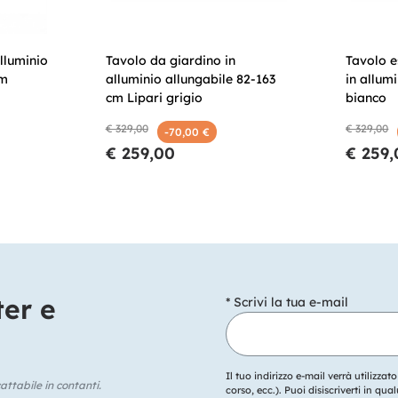
lluminio
Tavolo da giardino in
Tavolo e
cm
alluminio allungabile 82-163
in allum
cm Lipari grigio
bianco
€ 329,00
€ 329,00
-70,00 €
€ 259,00
€ 259,
ter e
* Scrivi la tua e-mail
Il tuo indirizzo e-mail verrà utilizzat
ttabile in contanti.
corso, ecc.). Puoi disiscriverti in q