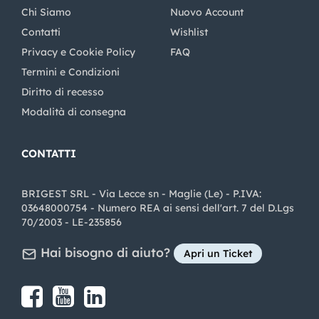
Chi Siamo
Nuovo Account
Contatti
Wishlist
Privacy e Cookie Policy
FAQ
Termini e Condizioni
Diritto di recesso
Modalità di consegna
CONTATTI
BRIGEST SRL - Via Lecce sn - Maglie (Le) - P.IVA:
03648000754 - Numero REA ai sensi dell'art. 7 del D.Lgs
70/2003 - LE-235856
Hai bisogno di aiuto?
Apri un Ticket
Share on Facebook
Share on youtube
Share on LinkedIn
Share on Instagram