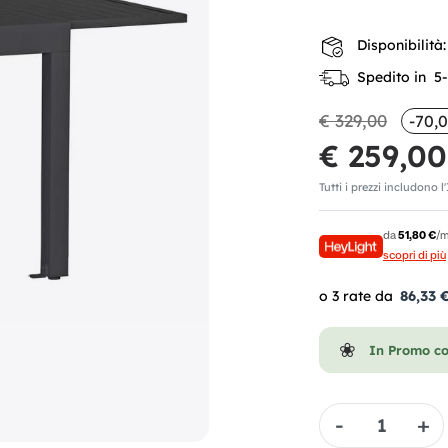
Disponibilità:
Spedito in 5-7
€ 329,00
-70,
€ 259,00
Tutti i prezzi includono l
da
51,80 €
/m
scopri di più
86,33 
In Promo c
Quantità