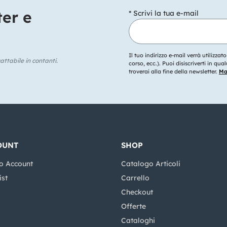
ter e
* Scrivi la tua e-mail
Il tuo indirizzo e-mail verrà utilizzat
ttabile in contanti.
corso, ecc.). Puoi disiscriverti in q
troverai alla fine della newsletter.
Mag
OUNT
SHOP
o Account
Catalogo Articoli
ist
Carrello
Checkout
Offerte
Cataloghi