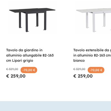
Tavolo da giardino in
Tavolo estensibile da 
alluminio allungabile 82-163
in alluminio 82-163 cm
cm Lipari grigio
bianco
€ 329,00
€ 329,00
-70,00 €
-70,00 €
€ 259,00
€ 259,00