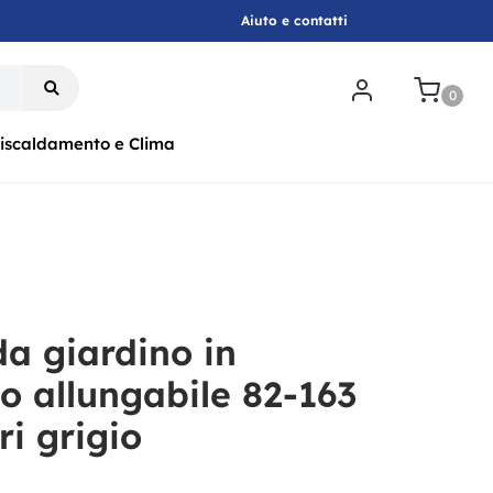
Aiuto e contatti
.
0
iscaldamento e Clima
da giardino in
io allungabile 82-163
i grigio