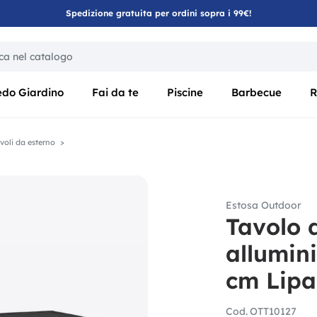
Spedizione gratuita per ordini sopra i 99€!
ica di un filtro aggiorna automaticamente gli altri filtri disponibili
edo Giardino
Fai da te
Piscine
Barbecue
R
voli da esterno
Estosa Outdoor
Tavolo 
allumin
cm Lipar
Cod.
OTT10127