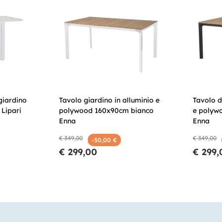
giardino
Tavolo giardino in alluminio e
Tavolo d
 Lipari
polywood 160x90cm bianco
e polyw
Enna
Enna
€ 349,00
€ 349,00
-50,00 €
€ 299,00
€ 299,