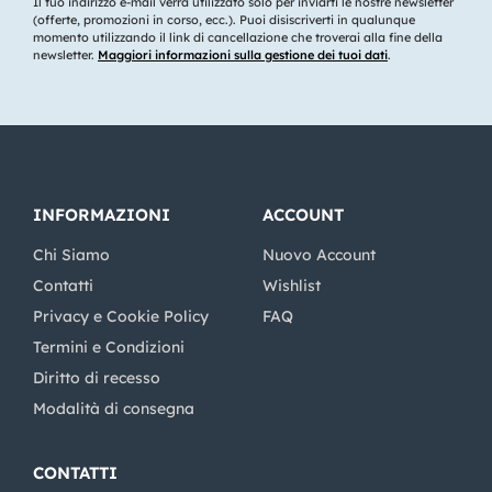
Il tuo indirizzo e-mail verrà utilizzato solo per inviarti le nostre newsletter
(offerte, promozioni in corso, ecc.). Puoi disiscriverti in qualunque
momento utilizzando il link di cancellazione che troverai alla fine della
newsletter.
Maggiori informazioni sulla gestione dei tuoi dati
.
INFORMAZIONI
ACCOUNT
Chi Siamo
Nuovo Account
Contatti
Wishlist
Privacy e Cookie Policy
FAQ
Termini e Condizioni
Diritto di recesso
Modalità di consegna
CONTATTI