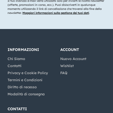
Il tuo indirizzo e-mail verrà utilizzato solo per inviarti le nostre newsletter
(offerte, promozioni in corso, ecc.). Puoi disiscriverti in qualunque
momento utilizzando il link di cancellazione che troverai alla fine della
newsletter.
Maggiori informazioni sulla gestione dei tuoi dati
.
INFORMAZIONI
ACCOUNT
Chi Siamo
Nuovo Account
Contatti
Wishlist
Privacy e Cookie Policy
FAQ
Termini e Condizioni
Diritto di recesso
Modalità di consegna
CONTATTI