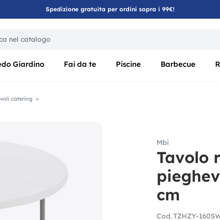
Spedizione gratuita per ordini sopra i 99€!
ica di un filtro aggiorna automaticamente gli altri filtri disponibili
edo Giardino
Fai da te
Piscine
Barbecue
R
voli catering
Mbi
Tavolo 
pieghev
cm
Cod.
TZHZY-160S