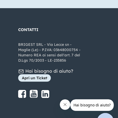
CONTATTI
BRIGEST SRL - Via Lecce sn -
Maglie (Le) - P.IVA: 03648000754 -
Numero REA ai sensi dell'art. 7 del
D.Lgs 70/2003 - LE-235856
Hai bisogno di aiuto?
Apri un Ticket
Share on Facebook
Share on youtube
Share on LinkedIn
Share on Instagram