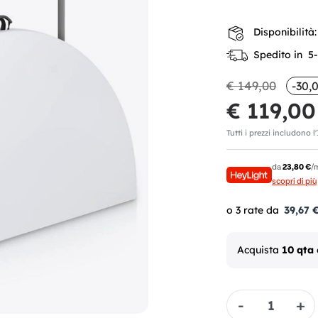
Disponibilità:
Spedito in 5-7
€ 149,00
-30,
€ 119,00
Tutti i prezzi includono l
da
23,80 €
/
scopri di più
39,67 
Acquista
10 qta
Quantità