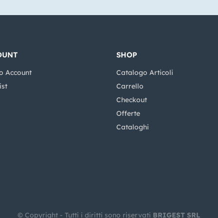
OUNT
SHOP
o Account
Catalogo Articoli
ist
Carrello
Checkout
Offerte
Cataloghi
© Copyright - Tutti i diritti sono riservati
BRIGEST SRL