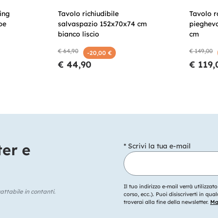
ing
Tavolo richiudibile
Tavolo r
pe
salvaspazio 152x70x74 cm
pieghev
bianco liscio
cm
€ 64,90
€ 149,00
-20,00 €
€ 44,90
€ 119,
ter e
* Scrivi la tua e-mail
Il tuo indirizzo e-mail verrà utilizzat
ttabile in contanti.
corso, ecc.). Puoi disiscriverti in q
troverai alla fine della newsletter.
Mag