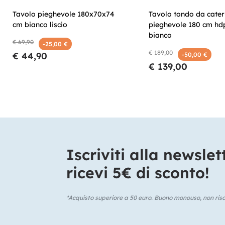
Tavolo pieghevole 180x70x74
Tavolo tondo da cater
cm bianco liscio
pieghevole 180 cm hd
bianco
€ 69,90
-25,00 €
€ 189,00
€ 44,90
-50,00 €
€ 139,00
Iscriviti alla newslet
ricevi 5€ di sconto!​
*Acquisto superiore a 50 euro. Buono monouso, non risca