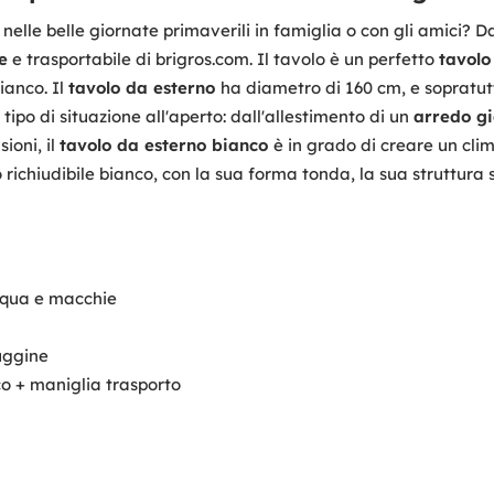
o
nelle belle giornate primaverili in famiglia o con gli amici? D
e
e trasportabile di brigros.com. Il tavolo è un perfetto
tavolo
bianco. Il
tavolo da esterno
ha diametro di 160 cm, e sopratutt
 tipo di situazione all'aperto: dall'allestimento di un
arredo g
ioni, il
tavolo da esterno bianco
è in grado di creare un cli
 richiudibile bianco, con la sua forma tonda, la sua struttura s
 acqua e macchie
ruggine
co + maniglia trasporto