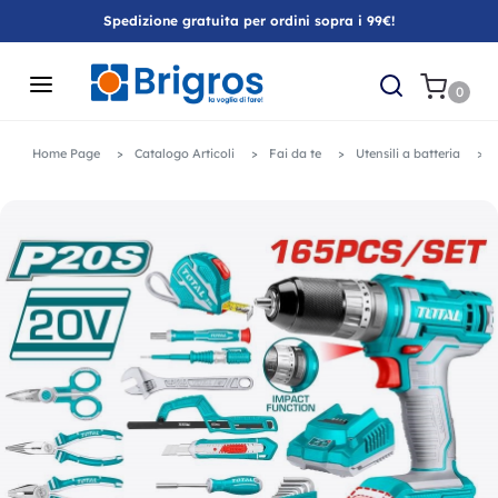
Spedizione gratuita per ordini sopra i 99€!
0
Home Page
Catalogo Articoli
Fai da te
Utensili a batteria