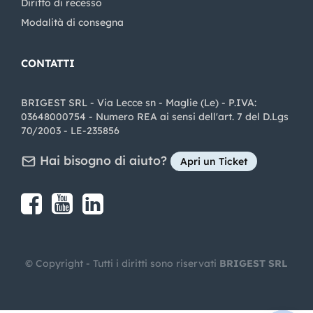
Diritto di recesso
Modalità di consegna
CONTATTI
BRIGEST SRL - Via Lecce sn - Maglie (Le) - P.IVA:
03648000754 - Numero REA ai sensi dell'art. 7 del D.Lgs
70/2003 - LE-235856
Hai bisogno di aiuto?
Apri un Ticket
Share on Facebook
Share on youtube
Share on LinkedIn
Share on Instagram
© Copyright - Tutti i diritti sono riservati
BRIGEST SRL