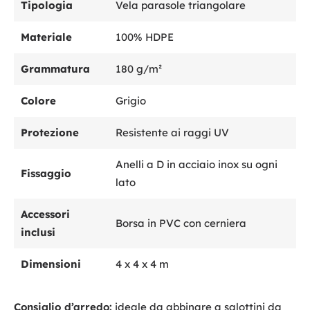
Tipologia
Vela parasole triangolare
Materiale
100% HDPE
Grammatura
180 g/m²
Colore
Grigio
Protezione
Resistente ai raggi UV
Anelli a D in acciaio inox su ogni
Fissaggio
lato
Accessori
Borsa in PVC con cerniera
inclusi
Dimensioni
4 x 4 x 4 m
Consiglio d’arredo:
ideale da abbinare a salottini da