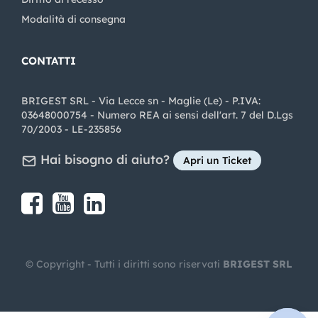
Modalità di consegna
CONTATTI
BRIGEST SRL - Via Lecce sn - Maglie (Le) - P.IVA:
03648000754 - Numero REA ai sensi dell'art. 7 del D.Lgs
70/2003 - LE-235856
Hai bisogno di aiuto?
Apri un Ticket
Share on Facebook
Share on youtube
Share on LinkedIn
Share on Instagram
© Copyright - Tutti i diritti sono riservati
BRIGEST SRL