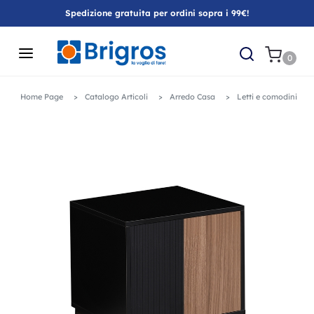
Spedizione gratuita per ordini sopra i 99€!
0
Home Page
Catalogo Articoli
Arredo Casa
Letti e comodini