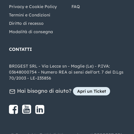
Privacy e Cookie Policy
FAQ
Termini e Condizioni
Diritto di recesso
Modalità di consegna
CONTATTI
BRIGEST SRL - Via Lecce sn - Maglie (Le) - P.IVA:
03648000754 - Numero REA ai sensi dell'art. 7 del D.Lgs
70/2003 - LE-235856
Hai bisogno di aiuto?
Apri un Ticket
Share on Facebook
Share on youtube
Share on LinkedIn
Share on Instagram