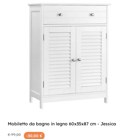
Mobiletto da bagno in legno 60x35x87 cm - Jessica
€ 99,00
-30,00 €