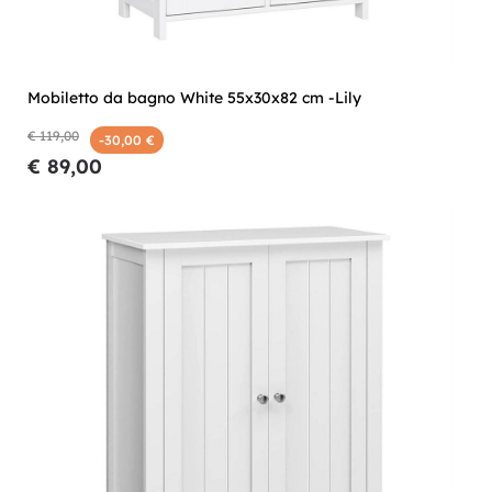
Mobiletto da bagno White 55x30x82 cm -Lily
€ 119,00
-30,00 €
€ 89,00