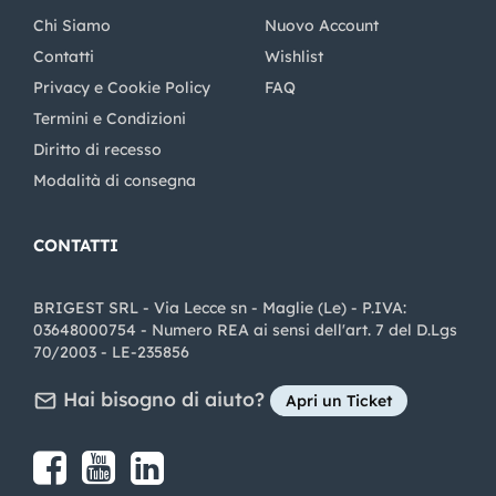
Chi Siamo
Nuovo Account
Contatti
Wishlist
Privacy e Cookie Policy
FAQ
Termini e Condizioni
Diritto di recesso
Modalità di consegna
CONTATTI
BRIGEST SRL - Via Lecce sn - Maglie (Le) - P.IVA:
03648000754 - Numero REA ai sensi dell'art. 7 del D.Lgs
70/2003 - LE-235856
Hai bisogno di aiuto?
Apri un Ticket
Share on Facebook
Share on youtube
Share on LinkedIn
Share on Instagram