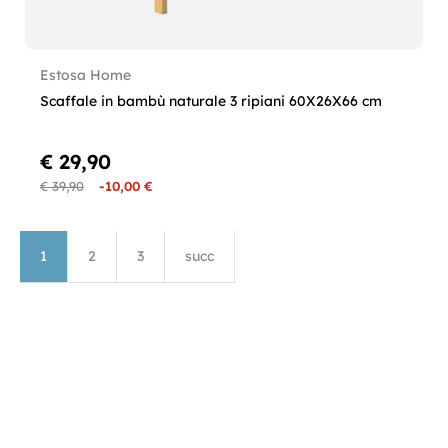
Estosa Home
Scaffale in bambù naturale 3 ripiani 60X26X66 cm
€ 29,90
€ 39,90
-10,00 €
1
2
3
succ