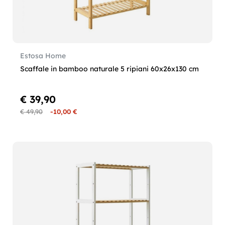
Estosa Home
Scaffale in bamboo naturale 5 ripiani 60x26x130 cm
€ 39,90
€ 49,90
-10,00 €