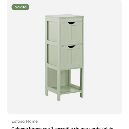
Novità
Estosa Home
Colonna bagno con 2 cassetti e ripiano verde salvia