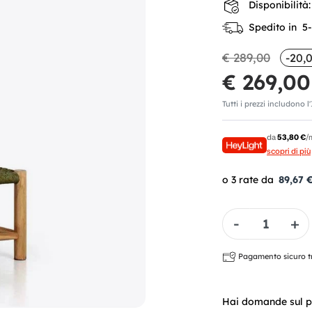
Disponibilità:
Spedito in 5-7
€ 289,00
-20,
€ 269,00
Tutti i prezzi includono l
da
53,80 €
/
scopri di più
89,67 
Quantità
Pagamento sicuro tra
Hai domande sul p