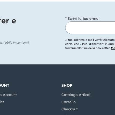
ter e
* Scrivi la tua e-mail
Il tuo indirizzo e-mail verrà utilizzat
ttabile in contanti.
corso, ecc.). Puoi disiscriverti in q
troverai alla fine della newsletter.
Mag
OUNT
SHOP
o Account
Catalogo Articoli
ist
Carrello
Checkout