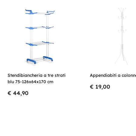
Stendibiancheria a tre strati
Appendiabiti a colonn
blu 75-126x64x170 cm
€ 19,00
€ 44,90