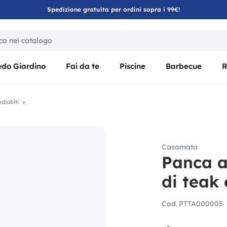
Spedizione gratuita per ordini sopra i 99€!
ica di un filtro aggiorna automaticamente gli altri filtri disponibili
edo Giardino
Fai da te
Piscine
Barbecue
R
diabiti
Casamata
Panca a
di teak 
Cod.
PTTA000005