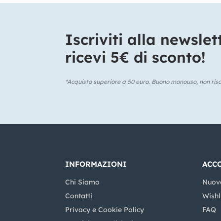
Iscriviti alla newslet
ricevi 5€ di sconto!​
*Acquisto superiore a 50 euro. Buono monouso, non risca
INFORMAZIONI
ACC
Chi Siamo
Nuov
Contatti
Wishl
Privacy e Cookie Policy
FAQ