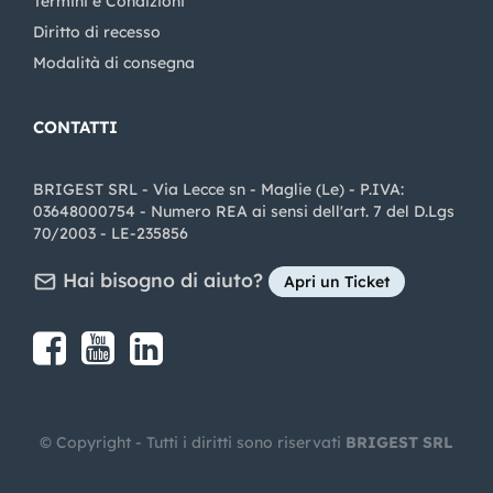
Termini e Condizioni
Diritto di recesso
Modalità di consegna
CONTATTI
BRIGEST SRL - Via Lecce sn - Maglie (Le) - P.IVA:
03648000754 - Numero REA ai sensi dell'art. 7 del D.Lgs
70/2003 - LE-235856
Hai bisogno di aiuto?
Apri un Ticket
Share on Facebook
Share on youtube
Share on LinkedIn
Share on Instagram
© Copyright - Tutti i diritti sono riservati
BRIGEST SRL