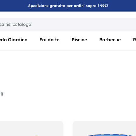
Spedizione gratuita per ordini sopra i 99€!
ica di un filtro aggiorna automaticamente gli altri filtri disponibili
edo Giardino
Fai da te
Piscine
Barbecue
R
li