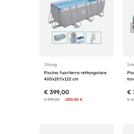
Jilong
Int
Piscina fuoriterra rettangolare
Pis
400x207x122 cm
ton
€ 399,00
€ 
€ 599,00
-200,00 €
€ 4