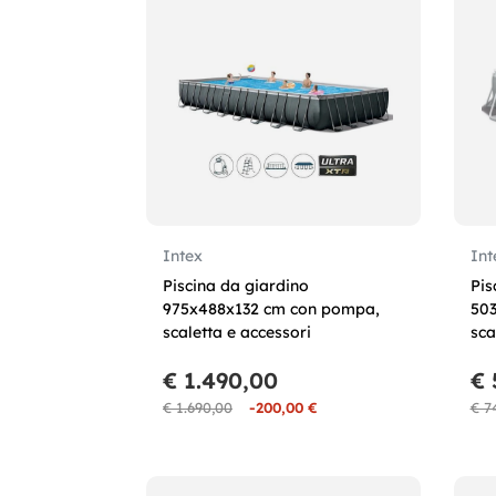
Intex
Int
Piscina da giardino
Pis
975x488x132 cm con pompa,
50
scaletta e accessori
sca
€ 1.490,00
€ 
€ 1.690,00
-200,00 €
€ 7