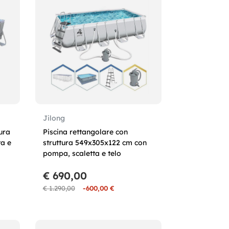
Jilong
tura
Piscina rettangolare con
a e
struttura 549x305x122 cm con
pompa, scaletta e telo
€ 690,00
€ 1.290,00
-600,00 €