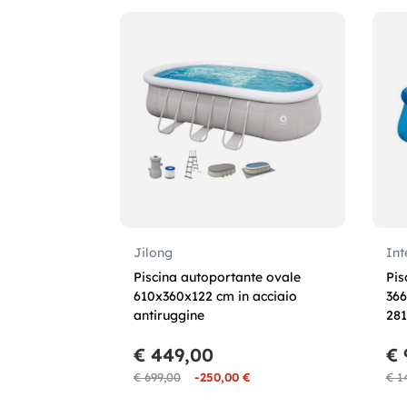
Jilong
Int
Piscina autoportante ovale
Pis
610x360x122 cm in acciaio
366
antiruggine
281
€ 449,00
€ 
€ 699,00
-250,00 €
€ 1