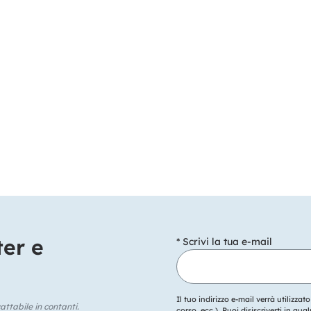
ter e
* Scrivi la tua e-mail
Il tuo indirizzo e-mail verrà utilizzat
ttabile in contanti.
corso, ecc.). Puoi disiscriverti in q