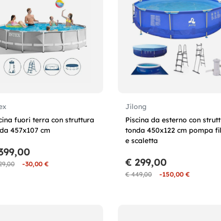
ex
Jilong
cina fuori terra con struttura
Piscina da esterno con strut
da 457x107 cm
tonda 450x122 cm pompa fil
e scaletta
399,00
€ 299,00
29,00
-30,00 €
€ 449,00
-150,00 €