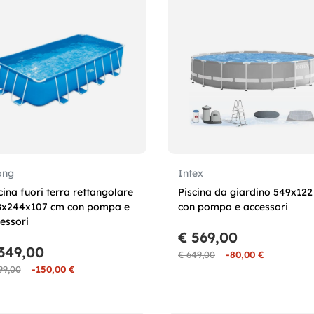
ong
Intex
cina fuori terra rettangolare
Piscina da giardino 549x12
8x244x107 cm con pompa e
con pompa e accessori
essori
€ 569,00
349,00
€ 649,00
-80,00 €
99,00
-150,00 €