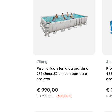
Jilong
Jil
Piscina fuori terra da giardino
Pis
732x366x132 cm con pompa e
48
scaletta
acc
€ 990,00
€ 
€ 1.290,00
-300,00 €
€ 4