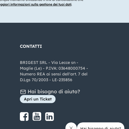
giori informazioni sulla gestione dei tuoi dati
.
CONTATTI
BRIGEST SRL - Via Lecce sn -
Maglie (Le) - P.IVA: 03648000754 -
Numero REA ai sensi dell'art. 7 del
D.Lgs 70/2003 - LE-235856
Hai bisogno di aiuto?
Apri un Ticket
Share on Facebook
Share on youtube
Share on LinkedIn
Share on Instagram