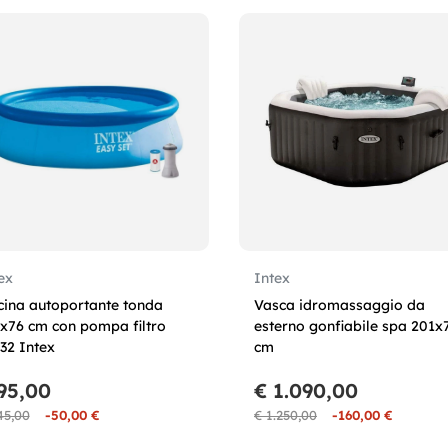
ex
Intex
cina autoportante tonda
Vasca idromassaggio da
x76 cm con pompa filtro
esterno gonfiabile spa 201x
32 Intex
cm
95,00
€ 1.090,00
45,00
-50,00 €
€ 1.250,00
-160,00 €