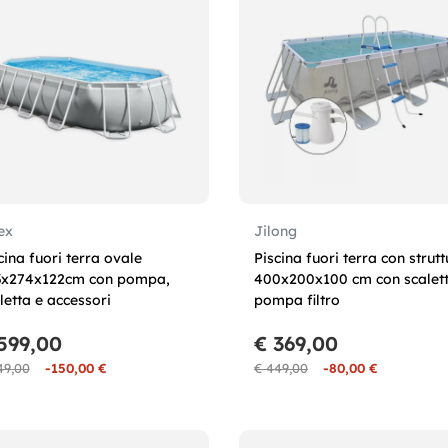
ex
Jilong
cina fuori terra ovale
Piscina fuori terra con strut
3x274x122cm con pompa,
400x200x100 cm con scalett
letta e accessori
pompa filtro
599,00
€ 369,00
49,00
-150,00 €
€ 449,00
-80,00 €