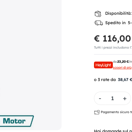
Disponibilità:
Spedito in 5-7
€ 116,00
Tutti i prezzi includono l
da
23,20 €
/m
scopri di più
38,67 
Quantità
Pagamento sicuro tra
Hai domande sul p