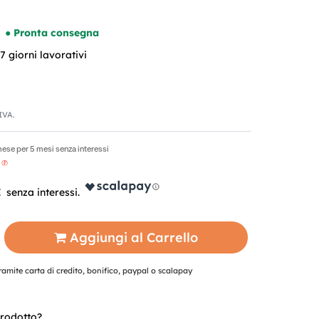
● Pronta consegna
 giorni lavorativi
'IVA.
ese per 5 mesi senza interessi
€
Aggiungi al Carrello
mite carta di credito, bonifico, paypal o scalapay
rodotto?