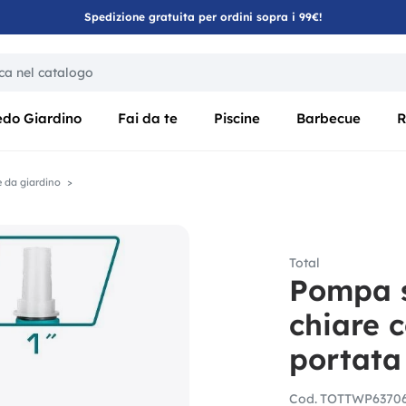
Spedizione gratuita per ordini sopra i 99€!
ica di un filtro aggiorna automaticamente gli altri filtri disponibili
edo Giardino
Fai da te
Piscine
Barbecue
R
 da giardino
Total
Pompa 
chiare 
portata
Cod.
TOTTWP6370