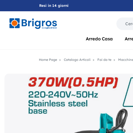
Resi in 14 giorni
La modif
Arredo Casa
Arr
Home Page
Catalogo Articoli
Fai da te
Macchine