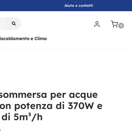
Aiuto e contatti
.
0
iscaldamento e Clima
sommersa per acque
con potenza di 370W e
 di 5m³/h
6