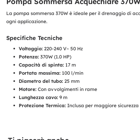
Pompa Sommersa Acquechiare 370W 5
La pompa sommersa 370W è ideale per il drenaggio di acque
ogni applicazione.
Specifiche Tecniche
Voltaggio:
220-240 V~ 50 Hz
Potenza:
370W (1.0 HP)
Capacità di spinta:
17 m
Portata massima:
100 l/min
Diametro del tubo:
25 mm
Motore:
Con avvolgimenti in rame
Lunghezza cavo:
9 m
Protezione Termica:
Inclusa per maggiore sicurezza