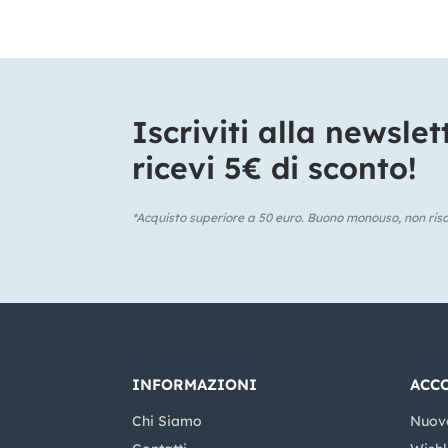
Iscriviti alla newslet
ricevi 5€ di sconto!​
*Acquisto superiore a 50 euro. Buono monouso, non risca
INFORMAZIONI
ACC
Chi Siamo
Nuov