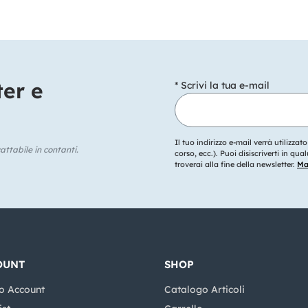
ter e
* Scrivi la tua e-mail
Il tuo indirizzo e-mail verrà utilizzat
ttabile in contanti.
corso, ecc.). Puoi disiscriverti in q
troverai alla fine della newsletter.
Mag
OUNT
SHOP
o Account
Catalogo Articoli