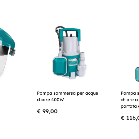
Pompa sommersa per acque
Pompa s
chiare 400W
chiare c
portata 
€ 99,00
€ 116,