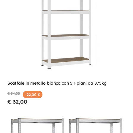
Scaffale in metallo bianco con 5 ripiani da 875kg
€ 54,00
-22,00 €
€ 32,00