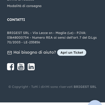
Modalità di consegna
CONTATTI
BRIGEST SRL - Via Lecce sn - Maglie (Le) - P.IVA:
03648000754 - Numero REA ai sensi dell'art. 7 del D.Lgs
70/2003 - LE-235856
Hai bisogno di aiuto?
Apri un Ticket
Share on Facebook
Share on youtube
Share on LinkedIn
Share on Instagram
© Copyright - Tutti i diritti sono riservati
BRIGEST SRL