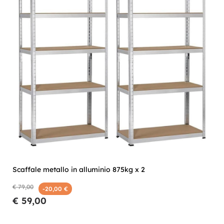
Scaffale metallo in alluminio 875kg x 2
€ 79,00
-20,00 €
€ 59,00