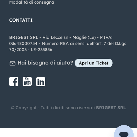
Modalità di consegna
CONTATTI
BRIGEST SRL - Via Lecce sn - Maglie (Le) - P.IVA:
03648000754 - Numero REA ai sensi dell'art. 7 del D.Lgs
70/2003 - LE-235856
Hai bisogno di aiuto?
Apri un Ticket
Share on Facebook
Share on youtube
Share on LinkedIn
Share on Instagram
© Copyright - Tutti i diritti sono riservati
BRIGEST SRL