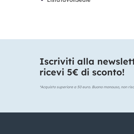
Iscriviti alla newslet
ricevi 5€ di sconto!​
*Acquisto superiore a 50 euro. Buono monouso, non risca