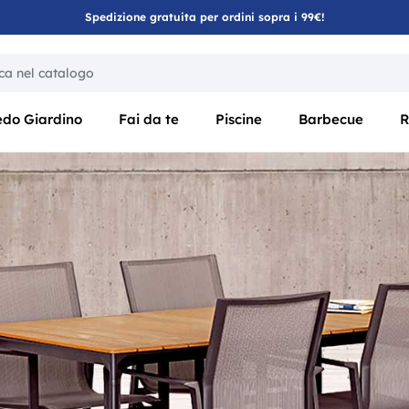
Spedizione gratuita per ordini sopra i 99€!
ica di un filtro aggiorna automaticamente gli altri filtri disponibili
edo Giardino
Fai da te
Piscine
Barbecue
R