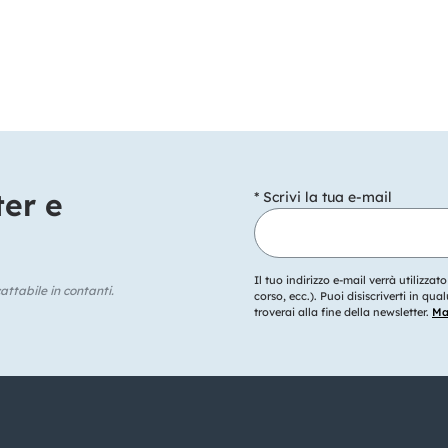
ter e
* Scrivi la tua e-mail
Il tuo indirizzo e-mail verrà utilizzat
ttabile in contanti.
corso, ecc.). Puoi disiscriverti in q
troverai alla fine della newsletter.
Mag