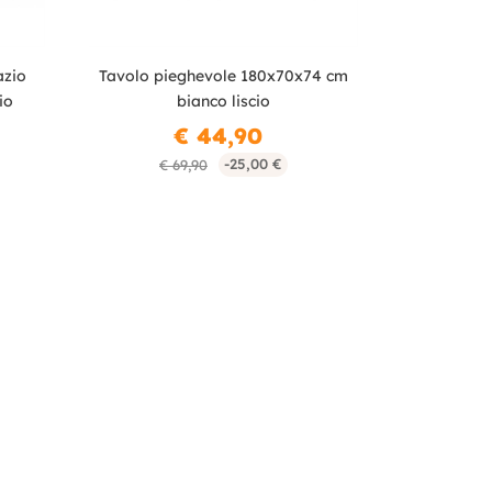
azio
Tavolo pieghevole 180x70x74 cm
io
bianco liscio
€ 44,90
-25,00 €
€ 69,90