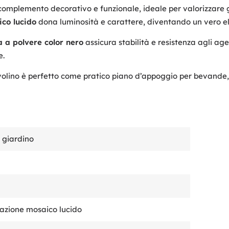
omplemento decorativo e funzionale, ideale per valorizzare gi
co lucido
dona luminosità e carattere, diventando un vero e
 a polvere color nero
assicura stabilità e resistenza agli age
e.
volino è perfetto come pratico piano d’appoggio per bevande, l
 giardino
azione mosaico lucido