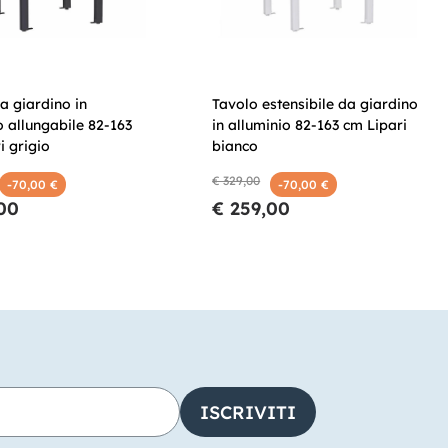
a giardino in
Tavolo estensibile da giardino
o allungabile 82-163
in alluminio 82-163 cm Lipari
i grigio
bianco
€ 329,00
-70,00 €
-70,00 €
00
€ 259,00