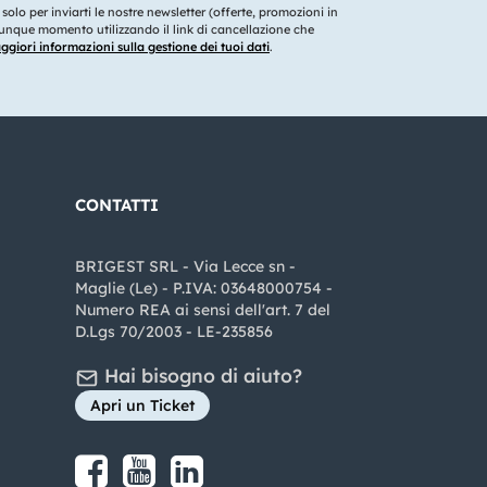
o solo per inviarti le nostre newsletter (offerte, promozioni in
ualunque momento utilizzando il link di cancellazione che
giori informazioni sulla gestione dei tuoi dati
.
CONTATTI
BRIGEST SRL - Via Lecce sn -
Maglie (Le) - P.IVA: 03648000754 -
Numero REA ai sensi dell'art. 7 del
D.Lgs 70/2003 - LE-235856
Hai bisogno di aiuto?
Apri un Ticket
Share on Facebook
Share on youtube
Share on LinkedIn
Share on Instagram