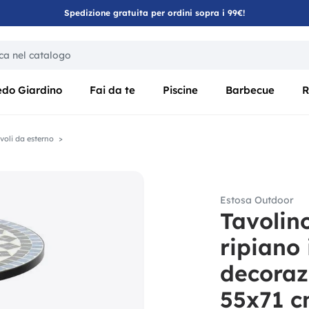
Spedizione gratuita per ordini sopra i 99€!
ica di un filtro aggiorna automaticamente gli altri filtri disponibili
edo Giardino
Fai da te
Piscine
Barbecue
R
voli da esterno
Estosa Outdoor
Tavolin
ripiano
decoraz
55x71 