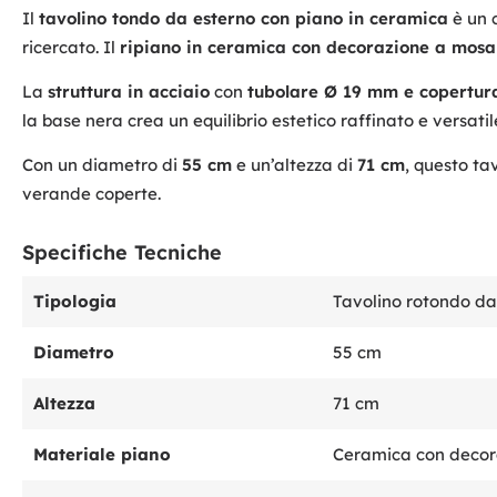
Il
tavolino tondo da esterno con piano in ceramica
è un c
ricercato. Il
ripiano in ceramica con decorazione a mosai
La
struttura in acciaio
con
tubolare Ø 19 mm e copertura
la base nera crea un equilibrio estetico raffinato e versatil
Con un diametro di
55 cm
e un’altezza di
71 cm
, questo ta
verande coperte.
Specifiche Tecniche
Tipologia
Tavolino rotondo da
Diametro
55 cm
Altezza
71 cm
Materiale piano
Ceramica con decor