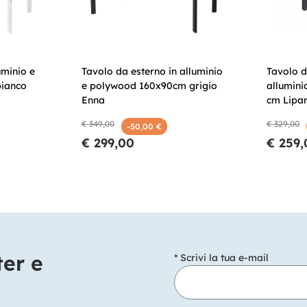
uminio e
Tavolo da esterno in alluminio
Tavolo d
ianco
e polywood 160x90cm grigio
allumini
Enna
cm Lipar
€ 349,00
€ 329,00
-50,00 €
€ 299,00
€ 259,
ter e
* Scrivi la tua e-mail