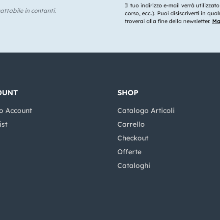
Il tuo indirizzo e-mail verrà utilizzat
ttabile in contanti.
corso, ecc.). Puoi disiscriverti in q
troverai alla fine della newsletter.
Mag
OUNT
SHOP
o Account
Catalogo Articoli
ist
Carrello
Checkout
Offerte
Cataloghi