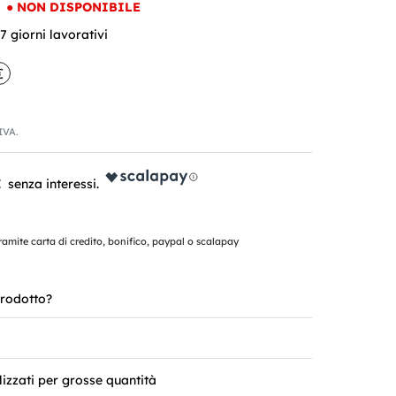
●
NON DISPONIBILE
 giorni lavorativi
€
'IVA.
€
mite carta di credito, bonifico, paypal o scalapay
rodotto?
lizzati per grosse quantità