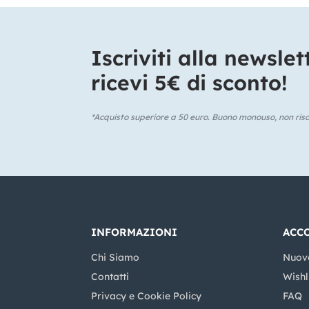
Iscriviti alla newslet
ricevi 5€ di sconto!​
*Acquisto superiore a 50 euro. Buono monouso, non risca
INFORMAZIONI
ACC
Chi Siamo
Nuov
Contatti
Wishl
Privacy e Cookie Policy
FAQ