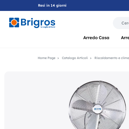
Resi in 14 giorni
La modif
Arredo Casa
Arr
Home Page
Catalogo Articoli
Riscaldamento e clim