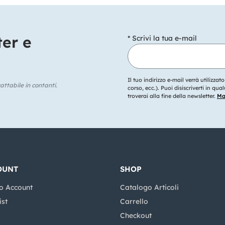
ter e
* Scrivi la tua e-mail
Il tuo indirizzo e-mail verrà utilizzat
ttabile in contanti.
corso, ecc.). Puoi disiscriverti in q
troverai alla fine della newsletter.
Mag
OUNT
SHOP
o Account
Catalogo Articoli
ist
Carrello
Checkout