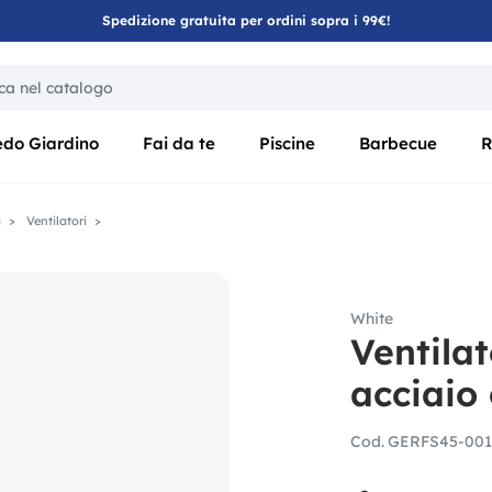
Spedizione gratuita per ordini sopra i 99€!
ica di un filtro aggiorna automaticamente gli altri filtri disponibili
edo Giardino
Fai da te
Piscine
Barbecue
R
a
Ventilatori
White
Ventila
acciaio
Cod.
GERFS45-001