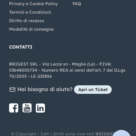
Privacy e Cookie Policy
FAQ
Termini e Condizioni
Diritto di recesso
Modalità di consegna
CONTATTI
BRIGEST SRL - Via Lecce sn - Maglie (Le) - P.IVA:
03648000754 - Numero REA ai sensi dell'art. 7 del D.Lgs
70/2003 - LE-235856
Hai bisogno di aiuto?
Apri un Ticket
Share on Facebook
Share on youtube
Share on LinkedIn
Share on Instagram
© Copyright - Tutti i diritti sono riservati
BRIGEST SRL