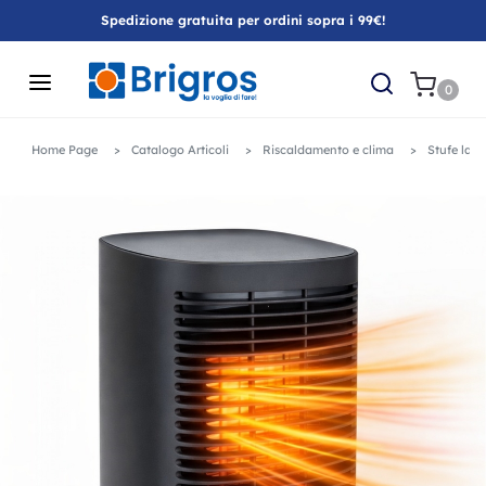
Spedizione gratuita per ordini sopra i 99€!
0
Home Page
Catalogo Articoli
Riscaldamento e clima
Stufe lase