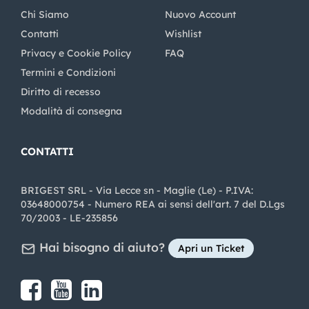
Chi Siamo
Nuovo Account
Contatti
Wishlist
Privacy e Cookie Policy
FAQ
Termini e Condizioni
Diritto di recesso
Modalità di consegna
CONTATTI
BRIGEST SRL - Via Lecce sn - Maglie (Le) - P.IVA:
03648000754 - Numero REA ai sensi dell'art. 7 del D.Lgs
70/2003 - LE-235856
Hai bisogno di aiuto?
Apri un Ticket
Share on Facebook
Share on youtube
Share on LinkedIn
Share on Instagram