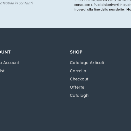
Il tuo indirizzo e-mail verrà utilizzat
ttabile in contanti.
corso, ecc.). Puoi disiscriverti in q
troverai alla fine della newsletter.
Mag
OUNT
SHOP
o Account
Catalogo Articoli
ist
Carrello
Checkout
Offerte
Cataloghi