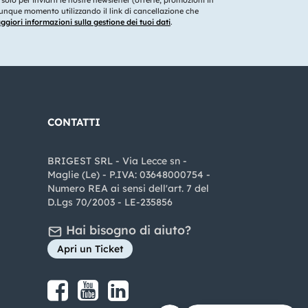
o solo per inviarti le nostre newsletter (offerte, promozioni in
ualunque momento utilizzando il link di cancellazione che
giori informazioni sulla gestione dei tuoi dati
.
CONTATTI
BRIGEST SRL - Via Lecce sn -
Maglie (Le) - P.IVA: 03648000754 -
Numero REA ai sensi dell'art. 7 del
D.Lgs 70/2003 - LE-235856
Hai bisogno di aiuto?
Apri un Ticket
Share on Facebook
Share on youtube
Share on LinkedIn
Share on Instagram