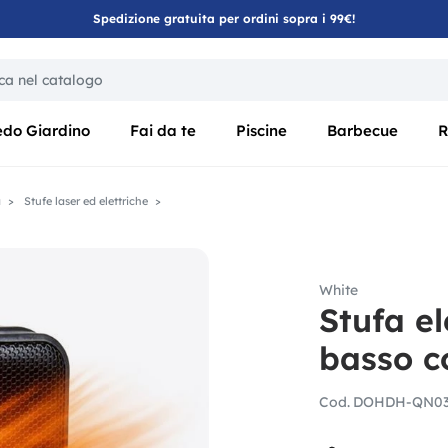
Spedizione gratuita per ordini sopra i 99€!
ica di un filtro aggiorna automaticamente gli altri filtri disponibili
edo Giardino
Fai da te
Piscine
Barbecue
R
a
Stufe laser ed elettriche
White
Stufa el
basso 
Cod.
DOHDH-QN0