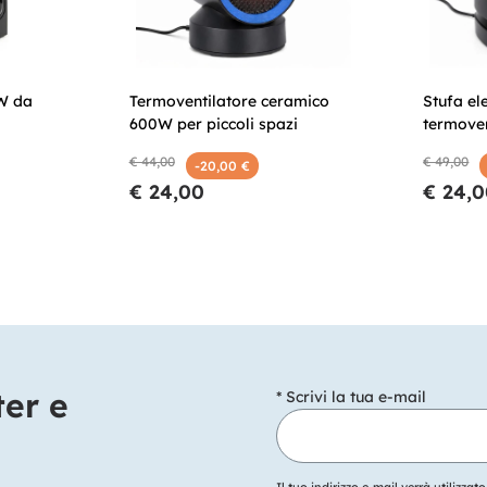
0W da
Termoventilatore ceramico
Stufa el
600W per piccoli spazi
termoven
€ 44,00
€ 49,00
-20,00 €
€ 24,00
€ 24,
ter e
* Scrivi la tua e-mail