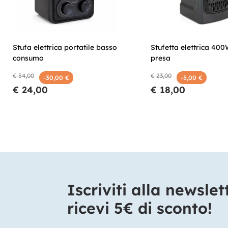
Stufa elettrica portatile basso
Stufetta elettrica 40
consumo
presa
€ 54,00
€ 23,00
-30,00 €
-5,00 €
€ 24,00
€ 18,00
Iscriviti alla newslet
ricevi 5€ di sconto!​