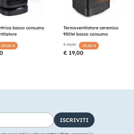
ettrica basso consumo
Termoventilatore ceramico
tilatore
950W basso consumo
€ 44,00
-25,00 €
-25,00 €
00
€ 19,00