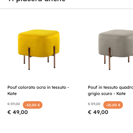
Pouf colorato ocra in tessuto -
Pouf in tessuto quadr
Kate
grigio scuro - Kate
€ 59,00
€ 59,00
-10,00 €
-10,00 €
€ 49,00
€ 49,00