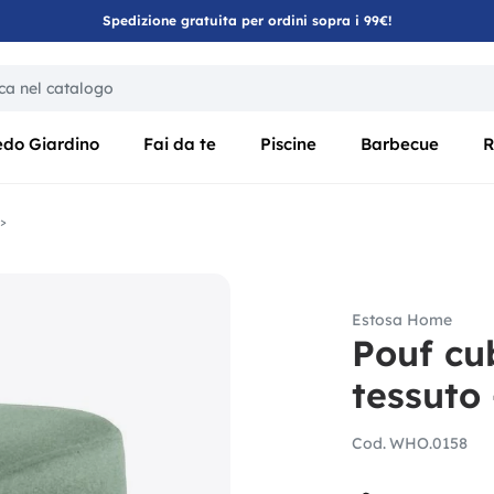
Spedizione gratuita per ordini sopra i 99€!
ica di un filtro aggiorna automaticamente gli altri filtri disponibili
edo Giardino
Fai da te
Piscine
Barbecue
R
Estosa Home
Pouf cu
tessuto
Cod.
WHO.0158