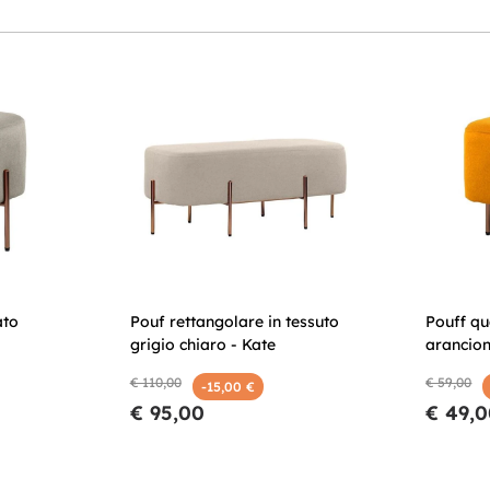
ato
Pouf rettangolare in tessuto
Pouff qu
grigio chiaro - Kate
arancion
€ 110,00
€ 59,00
-15,00 €
€ 95,00
€ 49,