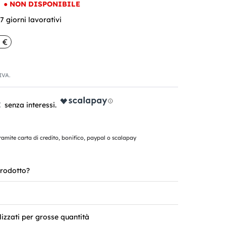
●
NON DISPONIBILE
 giorni lavorativi
 €
'IVA.
€
mite carta di credito, bonifico, paypal o scalapay
rodotto?
lizzati per grosse quantità