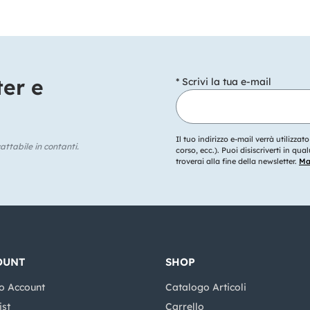
ter e
* Scrivi la tua e-mail
Il tuo indirizzo e-mail verrà utilizzat
ttabile in contanti.
corso, ecc.). Puoi disiscriverti in q
troverai alla fine della newsletter.
Mag
OUNT
SHOP
o Account
Catalogo Articoli
ist
Carrello