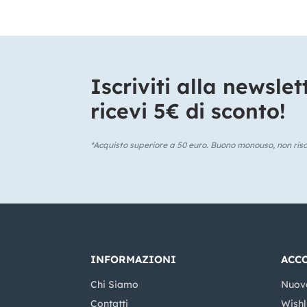
Iscriviti alla newslet
ricevi 5€ di sconto!​
*Acquisto superiore a 50 euro. Buono monouso, non risca
INFORMAZIONI
ACC
Chi Siamo
Nuov
Contatti
Wishl