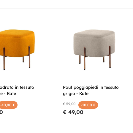
adrato in tessuto
Pouf poggiapiedi in tessuto
e - Kate
grigio - Kate
€ 59,00
-10,00 €
-10,00 €
00
€ 49,00